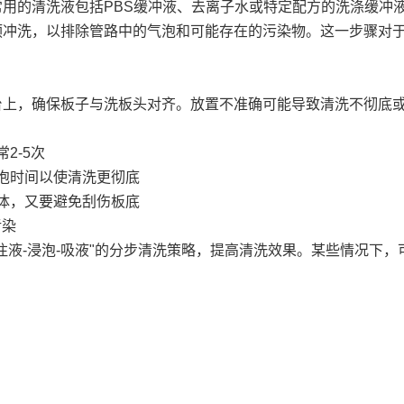
。常用的清洗液包括PBS缓冲液、去离子水或特定配方的洗涤缓冲
统预冲洗，以排除管路中的气泡和可能存在的污染物。这一步骤对
物台上，确保板子与洗板头对齐。放置不准确可能导致清洗不彻底
2-5次
浸泡时间以使清洗更彻底
液体，又要避免刮伤板底
污染
"注液-浸泡-吸液"的分步清洗策略，提高清洗效果。某些情况下